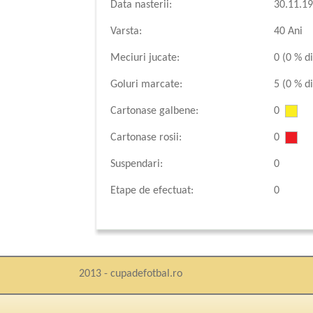
Data nasterii:
30.11.1
Varsta:
40 Ani
Meciuri jucate:
0 (0 % di
Goluri marcate:
5 (0 % di
Cartonase galbene:
0
Cartonase rosii:
0
Suspendari:
0
Etape de efectuat:
0
2013 - cupadefotbal.ro