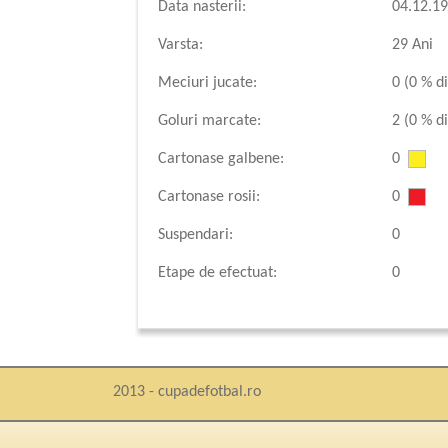
Data nasterii:
04.12.1
Varsta:
29 Ani
Meciuri jucate:
0 (0 % di
Goluri marcate:
2 (0 % di
Cartonase galbene:
0
Cartonase rosii:
0
Suspendari:
0
Etape de efectuat:
0
2013 - cupadefotbal.ro